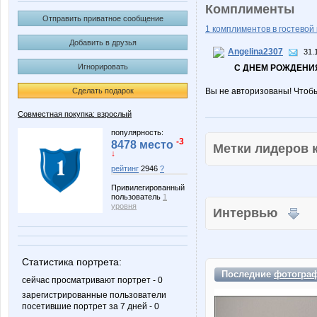
Комплименты
Отправить приватное сообщение
1 комплиментов в гостевой 
Добавить в друзья
Angelina2307
31.
Игнорировать
С ДНЕМ РОЖДЕНИЯ
Сделать подарок
Вы не авторизованы! Чтоб
Совместная покупка: взрослый
популярность:
-3
8478 место
Метки лидеров
↓
рейтинг
2946
?
Привилегированный
пользователь
1
уровня
Интервью
Статистика портрета:
Последние
фотогра
сейчас просматривают портрет - 0
зарегистрированные пользователи
посетившие портрет за 7 дней - 0