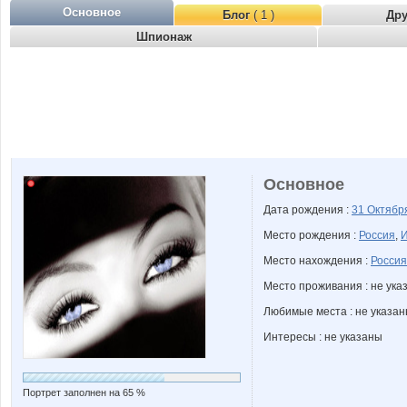
Основное
Блог
( 1 )
Др
Шпионаж
Основное
Дата рождения :
31 Октяб
Место рождения :
Россия
,
И
Место нахождения :
Россия
Место проживания : не ука
Любимые места : не указа
Интересы : не указаны
Портрет заполнен на 65 %