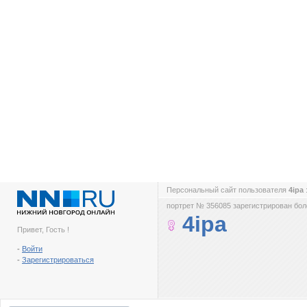
Персональный сайт пользователя
4ipa
портрет № 356085 зарегистрирован боле
4ipa
Привет, Гость !
-
Войти
-
Зарегистрироваться